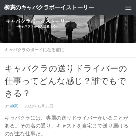
柳憲のキャバクラボーイストーリー
コンテンツへスキップ
キャバクラのボーイになる前に
キャバクラの送りドライバーの
仕事ってどんな感じ？誰でもで
きる？
BY
柳憲一
·
2022年12月23日
キャバクラには、専属の送りドライバーがいることが
ある。
その名の通り、キャストを自宅まで送り届ける
のが主な仕事だ。