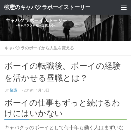
柳憲のキャバクラボーイストーリー
コンテンツへスキップ
キャバクラのボーイから人生を変える
ボーイの転職後。ボーイの経験
を活かせる昼職とは？
BY
柳憲一
·
2019年1月13日
ボーイの仕事もずっと続けるわ
けにはいかない
キャバクラのボーイとして何十年も働く人はまずいな