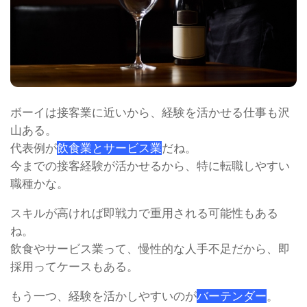
ボーイは接客業に近いから、経験を活かせる仕事も沢
山ある。
代表例が
飲食業とサービス業
だね。
今までの接客経験が活かせるから、特に転職しやすい
職種かな。
スキルが高ければ即戦力で重用される可能性もある
ね。
飲食やサービス業って、慢性的な人手不足だから、即
採用ってケースもある。
もう一つ、経験を活かしやすいのが
バーテンダー
。